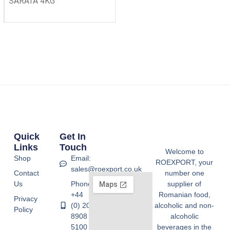
SARATA 4KG
Quick
Get In
Links
Touch
Welcome to
Shop
Email:
ROEXPORT, your
sales@roexport.co.uk
Contact
number one
Us
Phone:
supplier of
+44
Romanian food,
Privacy
(0) 20
alcoholic and non-
Policy
8908
alcoholic
5100
beverages in the